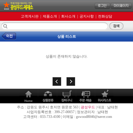
고객게시판
|
제품소개
|
회사소개
|
공지사항
|
전화상담
상품 리스트
상품이 존재하지 않습니다.
주소 : 강원도 원주시 호저면 원문로 563 |
광성우드
| 대표 : 남태현
사업자등록번호 : 399-27-00057 | 정보관리자 : 남태현
고객센터 : 033-733-4100 | 이메일 : gswood8046@naver.com