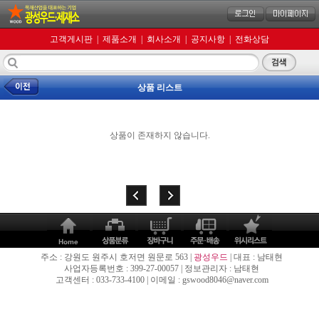
고객게시판
|
제품소개
|
회사소개
|
공지사항
|
전화상담
상품 리스트
상품이 존재하지 않습니다.
주소 : 강원도 원주시 호저면 원문로 563 |
광성우드
| 대표 : 남태현
사업자등록번호 : 399-27-00057 | 정보관리자 : 남태현
고객센터 : 033-733-4100 | 이메일 : gswood8046@naver.com